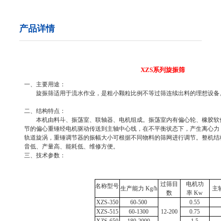
产品详情
XZS系列旋振筛
一、主要用途：
旋振筛适用于流水作业，是粗小颗粒比例不等过筛连续出料的理想设备
二、结构特点：
本机由料斗、振荡室、联轴器、电机组成。振荡室内有偏心轮、橡胶软
节的偏心重锤经电机驱动传送到主轴中心线，在不平衡状态下，产生离心力
轨道旋涡，重锤调节器的振幅大小可根据不同物料的筛网进行调节。整机结
音低、产量高、能耗低、维修方便。
三、技术参数：
过筛目
电机功
名称型号
生产能力
Kg/h
主
数
率
Kw
XZS-350
60-500
0.55
XZS-515
60-1300
12-200
0.75